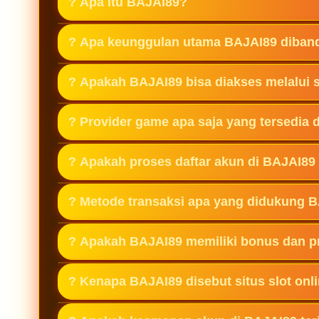
? Apa itu BAJAI89?
BAJAI89 adalah platform hiburan digital
? Apa keunggulan utama BAJAI89 dibandi
server cepat, akses stabil, serta bonus p
BAJAI89 memiliki keunggulan berupa server
? Apakah BAJAI89 bisa diakses melalui
praktis, dan customer service online 24 
Ya, BAJAI89 dapat diakses dengan lancar m
? Provider game apa saja yang tersedia 
sudah menggunakan sistem website respo
BAJAI89 menyediakan berbagai provider slo
? Apakah proses daftar akun di BAJAI8
serta RTP tinggi yang menjadi favorit ban
Proses pendaftaran akun di BAJAI89 san
? Metode transaksi apa yang didukung 
nomor aktif, dan metode transaksi digital
BAJAI89 mendukung berbagai metode trans
? Apakah BAJAI89 memiliki bonus dan p
online lainnya yang aktif selama 24 jam.
Ya, BAJAI89 menyediakan berbagai bonus
? Kenapa BAJAI89 disebut situs slot onl
hingga hadiah promo menarik lainnya untu
BAJAI89 dikenal sebagai situs slot online