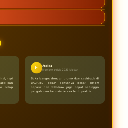
menjaga keamanan akun, transaksi, serta
 sudah didaftarkan, kemudian akun dapat
9
Andika
F
Member sejak 2026
Medan
tal, tapi
Suka banget dengan promo dan cashback di
abil dan
BAJAI89, selain bonusnya besar, sistem
ai tetap
deposit dan withdraw juga cepat sehingga
pengalaman bermain terasa lebih praktis.