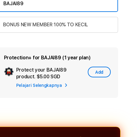
BAJAI89
BONUS NEW MEMBER 100% TO KECIL
Protection+ for BAJAI89 (1 year plan)
Protect your BAJAI89
Add
Add
product.
$5.00 SGD
Apple
Pelajari Selengkapnya
Care