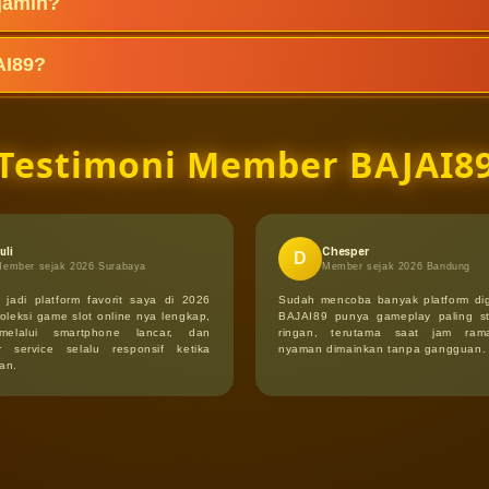
jamin?
ak diminati pengguna di tahun 2026.
dern dengan perlindungan data terenkripsi untuk 
AI89?
n online.
mi BAJAI89, memasukkan username dan password yang
ai permainan slot online favorit.
Testimoni Member BAJAI8
uli
Chesper
D
Member sejak 2026
Surabaya
Member sejak 2026
Bandung
jadi platform favorit saya di 2026
Sudah mencoba banyak platform digi
oleksi game slot online nya lengkap,
BAJAI89 punya gameplay paling st
melalui smartphone lancar, dan
ringan, terutama saat jam ram
r service selalu responsif ketika
nyaman dimainkan tanpa gangguan.
an.