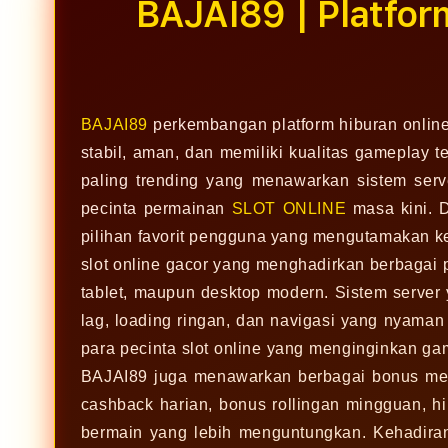
BAJAI89 | Platfor
BAJAI89
perkembangan platform hiburan online 
stabil, aman, dan memiliki kualitas gameplay 
paling trending yang menawarkan sistem serv
pecinta permainan
SLOT ONLINE
masa kini. D
pilihan favorit pengguna yang mengutamakan ke
slot online gacor yang menghadirkan berbagai 
tablet, maupun desktop modern. Sistem serve
lag, loading ringan, dan navigasi yang nyama
para pecinta slot online yang menginginkan ga
BAJAI89 juga menawarkan berbagai bonus melim
cashback harian, bonus rollingan mingguan, 
bermain yang lebih menguntungkan. Kehadira