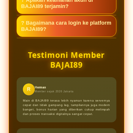
? Apakah keamanan akun di
online gacor trending karena
BAJAI89 terjamin?
hingga hadiah promo menarik
memiliki gameplay stabil, provider
lainnya untuk seluruh member aktif.
BAJAI89 menggunakan sistem
populer, akses cepat, bonus
? Bagaimana cara login ke platform
keamanan modern dengan
BAJAI89?
melimpah, dan pengalaman bermain
perlindungan data terenkripsi untuk
modern yang banyak diminati
Pengguna hanya perlu membuka
menjaga keamanan akun, transaksi,
pengguna di tahun 2026.
situs resmi BAJAI89, memasukkan
serta kenyamanan seluruh pengguna
Testimoni Member
username dan password yang sudah
saat bermain online.
BAJAI89
didaftarkan, kemudian akun dapat
langsung digunakan untuk
menikmati berbagai permainan slot
Herman
R
online favorit.
Member sejak 2026
Jakarta
Main di BAJAI89 terasa lebih nyaman karena servernya
cepat dan tidak gampang lag, tampilannya juga modern
banget, bonus harian yang diberikan cukup melimpah
dan proses transaksi digitalnya sangat cepat.