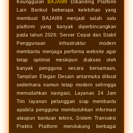
Keunggulan
BAJAI89
Dibanding Platform
Lain Berikut beberapa kelebihan yang
membuat BAJAI89 menjadi salah satu
platform yang banyak diperbincangkan
pada tahun 2026: Server Cepat dan Stabil
Penggunaan infrastruktur modern
membantu menjaga performa website agar
tetap optimal meskipun diakses oleh
banyak pengguna secara bersamaan,
Tampilan Elegan Desain antarmuka dibuat
sederhana namun tetap modern sehingga
memudahkan navigasi, Layanan 24 Jam
Tim layanan pelanggan siap membantu
apabila pengguna membutuhkan informasi
ataupun bantuan teknis, Sistem Transaksi
Praktis Platform mendukung berbagai