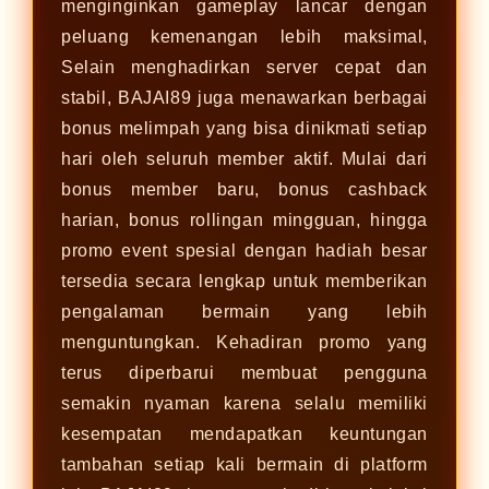
menginginkan gameplay lancar dengan
peluang kemenangan lebih maksimal,
Selain menghadirkan server cepat dan
stabil, BAJAI89 juga menawarkan berbagai
bonus melimpah yang bisa dinikmati setiap
hari oleh seluruh member aktif. Mulai dari
bonus member baru, bonus cashback
harian, bonus rollingan mingguan, hingga
promo event spesial dengan hadiah besar
tersedia secara lengkap untuk memberikan
pengalaman bermain yang lebih
menguntungkan. Kehadiran promo yang
terus diperbarui membuat pengguna
semakin nyaman karena selalu memiliki
kesempatan mendapatkan keuntungan
tambahan setiap kali bermain di platform