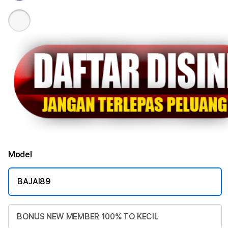
Model
BAJAI89
BONUS NEW MEMBER 100% TO KECIL