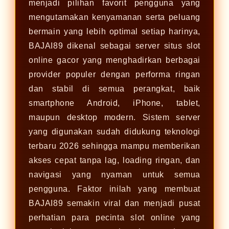
menjadi pilihan favorit pengguna yang
mengutamakan kenyamanan serta peluang
bermain yang lebih optimal setiap harinya,
BAJAI89 dikenal sebagai server situs slot
online gacor yang menghadirkan berbagai
provider populer dengan performa ringan
dan stabil di semua perangkat, baik
smartphone Android, iPhone, tablet,
maupun desktop modern. Sistem server
yang digunakan sudah didukung teknologi
terbaru 2026 sehingga mampu memberikan
akses cepat tanpa lag, loading ringan, dan
navigasi yang nyaman untuk semua
pengguna. Faktor inilah yang membuat
BAJAI89 semakin viral dan menjadi pusat
perhatian para pecinta slot online yang