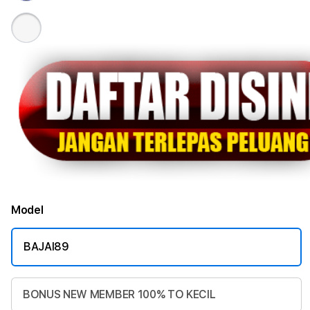
Model
BAJAI89
BONUS NEW MEMBER 100% TO KECIL