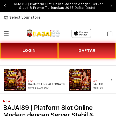
Supported by
slot gacor
BAJAI89 | Platform Slot Online Modern dengan Server
Stabil & Promo Terlengkap 2026
Daftar Disini !
Select your store
Cart
LOGIN
DAFTAR
NEW
NEW
BAJAI89 LINK ALTERNATIF
BAJAI89 SLOT
From $8.008 SGD
From $807.77 SGD
NEW
BAJAI89 | Platform Slot Online
Modern dengan Server Stabil &