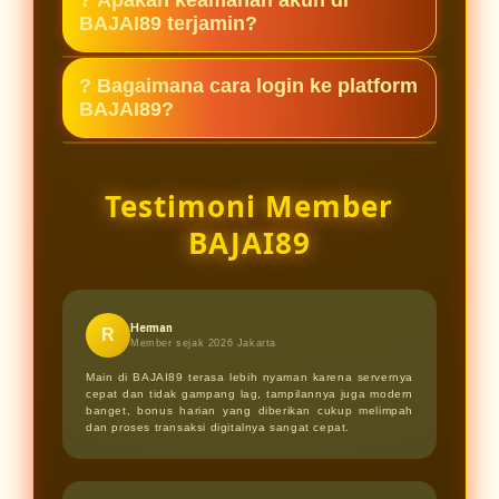
? Apakah keamanan akun di
online gacor trending karena
BAJAI89 terjamin?
hingga hadiah promo menarik
memiliki gameplay stabil, provider
lainnya untuk seluruh member aktif.
BAJAI89 menggunakan sistem
populer, akses cepat, bonus
? Bagaimana cara login ke platform
keamanan modern dengan
BAJAI89?
melimpah, dan pengalaman bermain
perlindungan data terenkripsi untuk
modern yang banyak diminati
Pengguna hanya perlu membuka
menjaga keamanan akun, transaksi,
pengguna di tahun 2026.
situs resmi BAJAI89, memasukkan
serta kenyamanan seluruh pengguna
Testimoni Member
username dan password yang sudah
saat bermain online.
BAJAI89
didaftarkan, kemudian akun dapat
langsung digunakan untuk
menikmati berbagai permainan slot
Herman
R
online favorit.
Member sejak 2026
Jakarta
Main di BAJAI89 terasa lebih nyaman karena servernya
cepat dan tidak gampang lag, tampilannya juga modern
banget, bonus harian yang diberikan cukup melimpah
dan proses transaksi digitalnya sangat cepat.