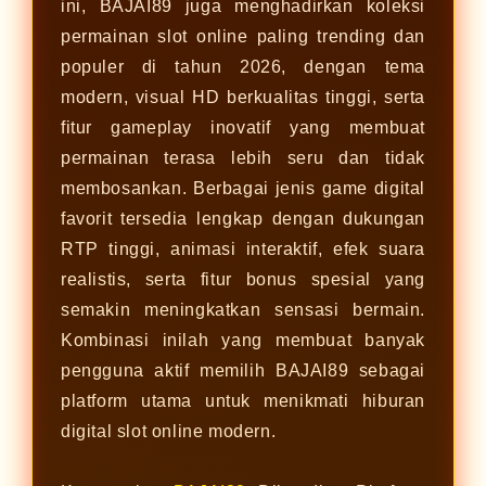
ini, BAJAI89 juga menghadirkan koleksi
permainan slot online paling trending dan
populer di tahun 2026, dengan tema
modern, visual HD berkualitas tinggi, serta
fitur gameplay inovatif yang membuat
permainan terasa lebih seru dan tidak
membosankan. Berbagai jenis game digital
favorit tersedia lengkap dengan dukungan
RTP tinggi, animasi interaktif, efek suara
realistis, serta fitur bonus spesial yang
semakin meningkatkan sensasi bermain.
Kombinasi inilah yang membuat banyak
pengguna aktif memilih BAJAI89 sebagai
platform utama untuk menikmati hiburan
digital slot online modern.