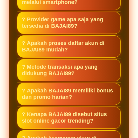
server super cepat, tampilan mobile
melalui smartphone?
server cepat, akses stabil, serta
friendly, koleksi game lengkap,
bonus promo lengkap untuk seluruh
Ya, BAJAI89 dapat diakses dengan
bonus melimpah, transaksi digital
? Provider game apa saja yang
pengguna di Indonesia.
lancar melalui smartphone Android,
tersedia di BAJAI89?
praktis, dan customer service online
iPhone, tablet, maupun desktop
24 jam yang siap membantu
BAJAI89 menyediakan berbagai
tanpa perlu aplikasi tambahan
? Apakah proses daftar akun di
pengguna kapan saja.
provider slot online populer dan
BAJAI89 mudah?
karena sudah menggunakan sistem
trending dengan kualitas visual HD,
website responsif modern 2026.
Proses pendaftaran akun di BAJAI89
gameplay modern, fitur bonus
? Metode transaksi apa yang
sangat mudah dan cepat, pengguna
didukung BAJAI89?
lengkap, serta RTP tinggi yang
hanya perlu mengisi data dasar
menjadi favorit banyak pengguna.
BAJAI89 mendukung berbagai
seperti username, password, nomor
? Apakah BAJAI89 memiliki bonus
metode transaksi modern seperti
dan promo harian?
aktif, dan metode transaksi digital
QRIS, Dana, OVO, Gopay, transfer
untuk langsung mulai bermain.
Ya, BAJAI89 menyediakan berbagai
bank digital, serta layanan
? Kenapa BAJAI89 disebut situs
bonus dan promo harian seperti
slot online gacor trending?
pembayaran online lainnya yang aktif
bonus member baru, cashback,
selama 24 jam.
BAJAI89 dikenal sebagai situs slot
rollingan mingguan, event spesial,