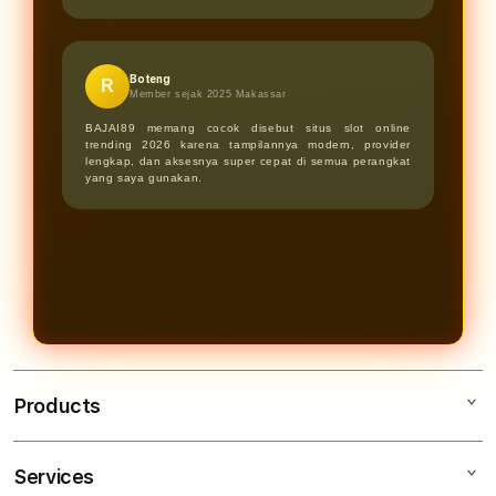
Boteng
R
Member sejak 2025
Makassar
BAJAI89 memang cocok disebut situs slot online
trending 2026 karena tampilannya modern, provider
lengkap, dan aksesnya super cepat di semua perangkat
yang saya gunakan.
Products
Services
BAJAI89