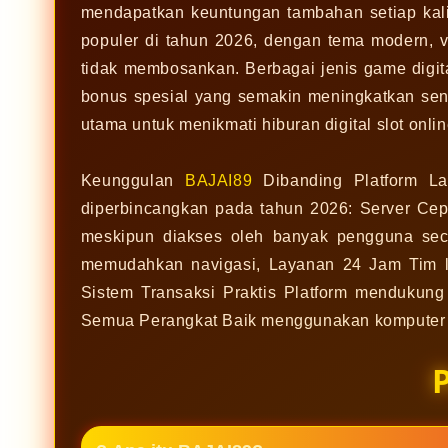
mendapatkan keuntungan tambahan setiap kali 
populer di tahun 2026, dengan tema modern, vi
tidak membosankan. Berbagai jenis game digital 
bonus spesial yang semakin meningkatkan sen
utama untuk menikmati hiburan digital slot onli
Keunggulan
BAJAI89
Dibanding Platform La
diperbincangkan pada tahun 2026: Server Cep
meskipun diakses oleh banyak pengguna sec
memudahkan navigasi, Layanan 24 Jam Tim l
Sistem Transaksi Praktis Platform mendukung 
Semua Perangkat Baik menggunakan komputer m