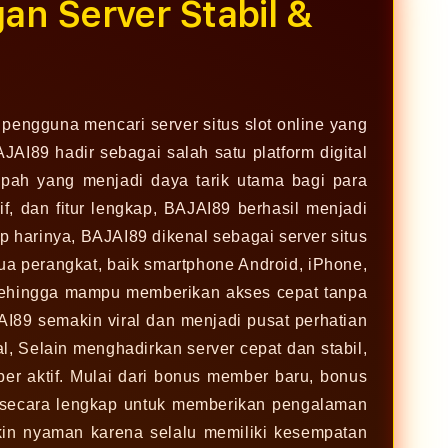
an Server Stabil &
pengguna mencari server situs slot online yang
AI89 hadir sebagai salah satu platform digital
mpah yang menjadi daya tarik utama bagi para
f, dan fitur lengkap, BAJAI89 berhasil menjadi
 harinya, BAJAI89 dikenal sebagai server situs
ua perangkat, baik smartphone Android, iPhone,
 sehingga mampu memberikan akses cepat tanpa
I89 semakin viral dan menjadi pusat perhatian
, Selain menghadirkan server cepat dan stabil,
er aktif. Mulai dari bonus member baru, bonus
a secara lengkap untuk memberikan pengalaman
in nyaman karena selalu memiliki kesempatan