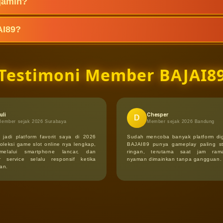
jamin?
ak diminati pengguna di tahun 2026.
dern dengan perlindungan data terenkripsi untuk 
AI89?
n online.
mi BAJAI89, memasukkan username dan password yang
ai permainan slot online favorit.
Testimoni Member BAJAI8
uli
Chesper
D
Member sejak 2026
Surabaya
Member sejak 2026
Bandung
jadi platform favorit saya di 2026
Sudah mencoba banyak platform digi
oleksi game slot online nya lengkap,
BAJAI89 punya gameplay paling st
melalui smartphone lancar, dan
ringan, terutama saat jam ram
r service selalu responsif ketika
nyaman dimainkan tanpa gangguan.
an.