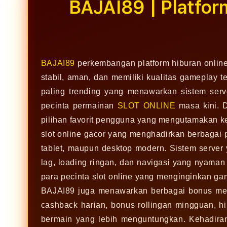
BAJAI89 | Platfor
BAJAI89
perkembangan platform hiburan online 
stabil, aman, dan memiliki kualitas gameplay 
paling trending yang menawarkan sistem serv
pecinta permainan
SLOT ONLINE
masa kini. D
pilihan favorit pengguna yang mengutamakan ke
slot online gacor yang menghadirkan berbagai 
tablet, maupun desktop modern. Sistem serve
lag, loading ringan, dan navigasi yang nyama
para pecinta slot online yang menginginkan ga
BAJAI89 juga menawarkan berbagai bonus melim
cashback harian, bonus rollingan mingguan, 
bermain yang lebih menguntungkan. Kehadira