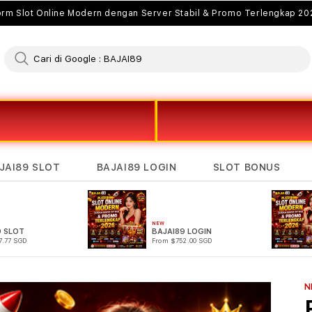
form Slot Online Modern dengan Server Stabil & Promo Terlengkap 2
JAI89 SLOT
BAJAI89 LOGIN
SLOT BONUS
NEW
9 SLOT
BAJAI89 LOGIN
7.77 SGD
From $752.00 SGD
N