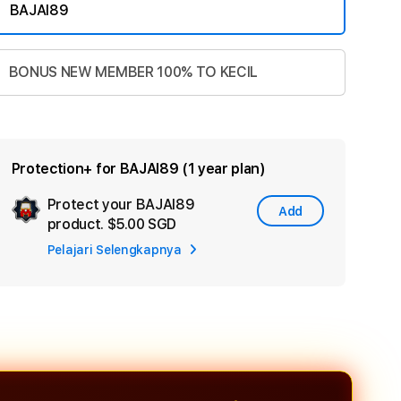
BAJAI89
BONUS NEW MEMBER 100% TO KECIL
Protection+ for BAJAI89 (1 year plan)
Protect your BAJAI89
Add
Add
product.
$5.00 SGD
Apple
Pelajari Selengkapnya
Care