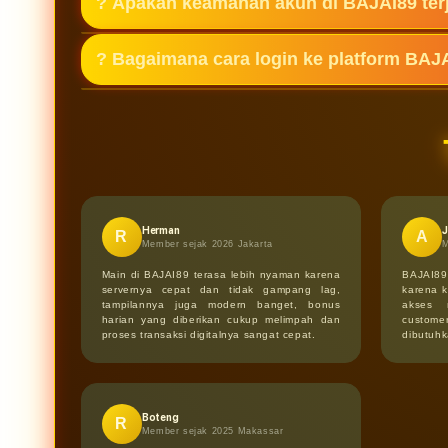
? Apakah keamanan akun di BAJAI89 ter
dan pengalaman bermain modern yang bany
BAJAI89 menggunakan sistem keamanan mo
? Bagaimana cara login ke platform BAJ
kenyamanan seluruh pengguna saat bermai
Pengguna hanya perlu membuka situs res
langsung digunakan untuk menikmati berbag
Herman
J
R
A
Member sejak 2026
Jakarta
Main di BAJAI89 terasa lebih nyaman karena
BAJAI89 
servernya cepat dan tidak gampang lag,
karena k
tampilannya juga modern banget, bonus
akses 
harian yang diberikan cukup melimpah dan
custome
proses transaksi digitalnya sangat cepat.
dibutuhk
Boteng
R
Member sejak 2025
Makassar