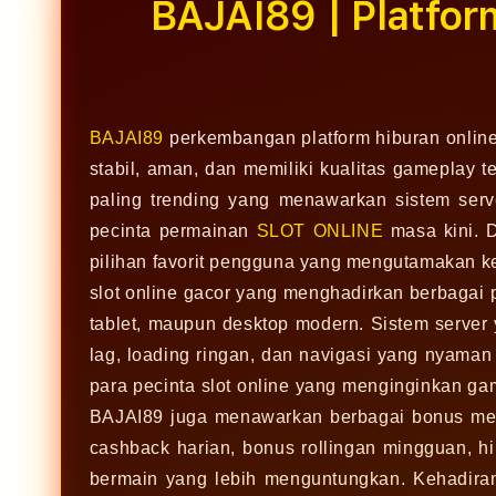
BAJAI89 | Platfor
BAJAI89
perkembangan platform hiburan online 
stabil, aman, dan memiliki kualitas gameplay 
paling trending yang menawarkan sistem serv
pecinta permainan
SLOT ONLINE
masa kini. D
pilihan favorit pengguna yang mengutamakan ke
slot online gacor yang menghadirkan berbagai 
tablet, maupun desktop modern. Sistem serve
lag, loading ringan, dan navigasi yang nyama
para pecinta slot online yang menginginkan ga
BAJAI89 juga menawarkan berbagai bonus melim
cashback harian, bonus rollingan mingguan, 
bermain yang lebih menguntungkan. Kehadira