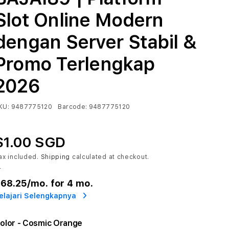
Slot Online Modern
dengan Server Stabil &
Promo Terlengkap
2026
KU:
9487775120
Barcode:
9487775120
$1.00 SGD
ax included.
Shipping
calculated at checkout.
r
68.25
/mo. for 4 mo.
elajari Selengkapnya
olor
- Cosmic Orange