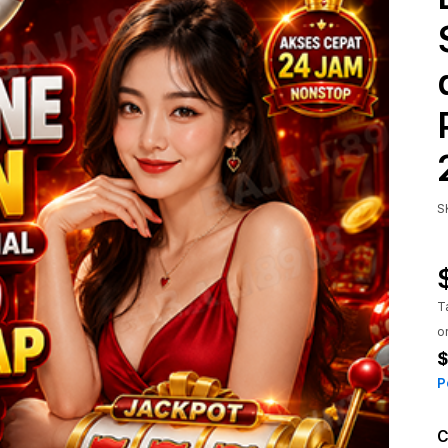
S
T
o
$
P
C