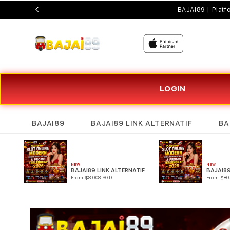
Supported by
slot gacor
BAJAI89 | Plat
LOGIN
BAJAI89
BAJAI89 LINK ALTERNATIF
BA
NEW
NEW
BAJAI89 LINK ALTERNATIF
BAJAI8
From $8.008 SGD
From $80
Skip to
product
information