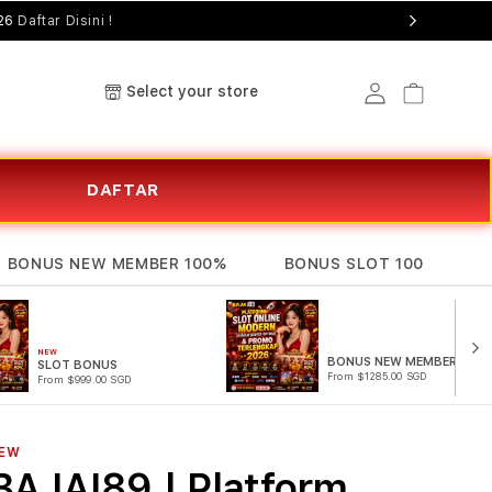
026
Daftar Disini !
Select your store
Log in
Cart
DAFTAR
BONUS NEW MEMBER 100%
BONUS SLOT 100
NEW
BONUS NEW MEMBER 100
SLOT BONUS
From $1285.00 SGD
From $999.00 SGD
EW
BAJAI89 | Platform